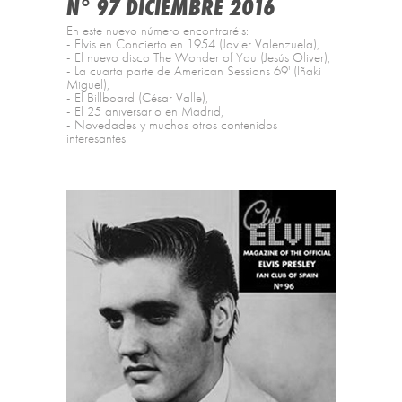
N° 97 DICIEMBRE 2016
En este nuevo número encontraréis:
- Elvis en Concierto en 1954 (Javier Valenzuela),
- El nuevo disco The Wonder of You (Jesús Oliver),
- La cuarta parte de American Sessions 69' (Iñaki
Miguel),
- El Billboard (César Valle),
- El 25 aniversario en Madrid,
- Novedades y muchos otros contenidos
interesantes.