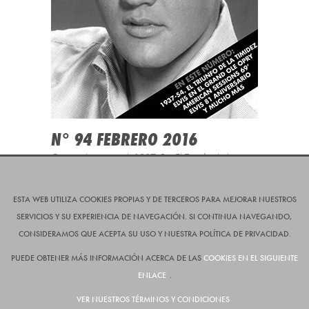
N° 94 FEBRERO 2016
Contenido especial: 1937-54: El Triunfo de la
Timidez; Elvis en el Grand Ole Opry; American
Sessions 69'; Elvis 81 Aniversario; Novedades y
mucho más.
ESTA WEB UTILIZA COOKIES PROPIAS Y DE TERCEROS PARA MEJORAR NUESTROS
SERVICIOS Y SU EXPERIENCIA DE NAVEGACIÓN. SI CONTINUA NAVEGANDO,
CONSIDERAMOS QUE ACEPTA SU USO Y NUESTRA POLÍTICA DE PRIVACIDAD.
JOIN US
PUEDE OBTENER MÁS INFORMACIÓN ACERCA DE LAS
COOKIES EN EL SIGUIENTE
ENLACE
.
GO
TO
VER NUESTROS TÉRMINOS Y CONDICIONES