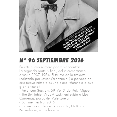
N° 96 SEPTIEMBRE 2016
En este nuevo número podréis encontrar:
La segunda parte, y final, del interesantísimo
artículo 1937-1954: El triunfo de la tímidez,
realizado por Javier Valenzuela (La portada de
este nuevo número es una clara referencia a este
gran artículo).
- American Sessions 69, Vol 3, de Iñaki Miguel.
- The Bullfighter Was A Lady, entrevista a Elsa
Cárdenas, por Javier Valenzuela.
- Summer Festival 2016.
- Homenaje a Elvis en Valladolid, Noticias,
Novedades, y mucho más...