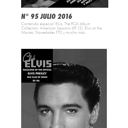
N° 95 JULIO 2016
Contenido especial: Elvis, The RCA Album
Collection; American Sessions 69' (2); Elvis at the
Movies; Novedades FTD y mucho más.