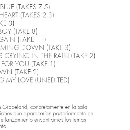
LUE (TAKES 7,5)
HEART (TAKES 2,3)
KE 3)
OY (TAKE 8)
GAIN (TAKE 11)
MING DOWN (TAKE 3)
S CRYING IN THE RAIN (TAKE 2)
Y FOR YOU (TAKE 1)
N (TAKE 2)
G MY LOVE (UNEDITED)
AVE TO GO (ROUGH MIX)
WN BELOW (INSTRUMENTAL)
 (END ONLY)
n Graceland, concretamente en la sala
ciones que aparecerían posteriormente en
te lanzamiento encontramos los temas
nto.