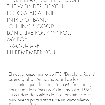
THE WONDER OF YOU
POLK SALAD ANNIE
INTRO OF BAND
JOHNNY B. GOODE
LONG LIVE ROCK ’N’ ROLL
MY BOY
T-R-O-U-B-L-E
I’LL REMEMBER YOU
WHY ME LORD
LET ME BE THERE
AMERICAN TRILOGY
El nuevo lanzamiento de FTD "Dixieland Rocks"
FAIRYTALE
es una grabación soundboard de los
conciertos que Elvis realizó en Murfreesboro,
LITTLE DARLIN’
Tennessee los días 6 & 7 de mayo de, 1975.
FUNNY HOW TIME SLIPS AWAY
La calidad de sonido de este lanzamiento es
CAN’T HELP FALLING IN LOVE
muy buena para tratarse de un lanzamiento
CLOSING VAMP
Soundboard. Además estamos ante una de las