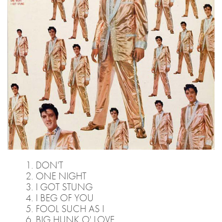
DON'T
ONE NIGHT
I GOT STUNG
I BEG OF YOU
FOOL SUCH AS I
BIG HUNK O' LOVE