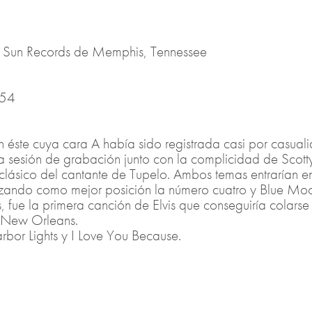
s Sun Records de Memphis, Tennessee
954
on éste cuya cara A había sido registrada casi por casua
la sesión de grabación junto con la complicidad de Scotty
clásico del cantante de Tupelo. Ambos temas entrarían e
nzando como mejor posición la número cuatro y Blue Moo
ue la primera canción de Elvis que conseguiría colarse en
n New Orleans.
Harbor Lights y I Love You Because.