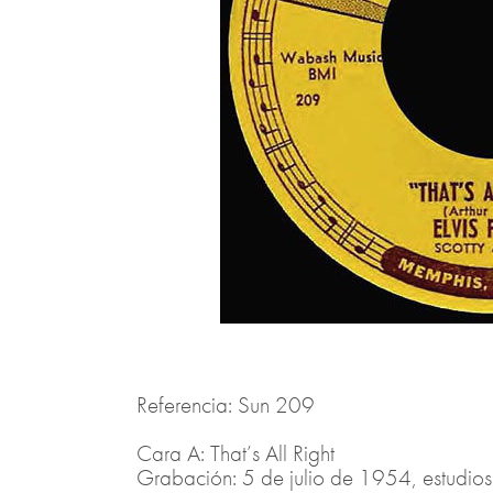
Referencia: Sun 209
Cara A: That’s All Right
Grabación: 5 de julio de 1954, estudio